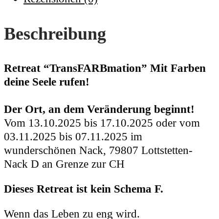
Seele
rufen"
Beschreibung
Preis
ab
4
Retreat “TransFARBmation” Mit Farben
Personen
deine Seele rufen
!
(Staffelpreis)
Menge
Der Ort, an dem Veränderung beginnt!
Vom 13.10.2025 bis 17.10.2025 oder vom
03.11.2025 bis 07.11.2025 im
wunderschönen Nack, 79807 Lottstetten-
Nack D an Grenze zur CH
Dieses Retreat ist kein Schema F.
Wenn das Leben zu eng wird.