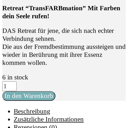
Retreat “TransFARBmation” Mit Farben
dein Seele rufen
!
DAS Retreat für jene, die sich nach echter
Verbindung sehnen.
Die aus der Fremdbestimmung aussteigen und
wieder in Berührung mit ihrer Essenz
kommen wollen.
6 in stock
Retreat
"TransFARBmation
In den Warenkorb
-
mit
Beschreibung
Farben
Zusätzliche Informationen
deine
Rezensionen (0)